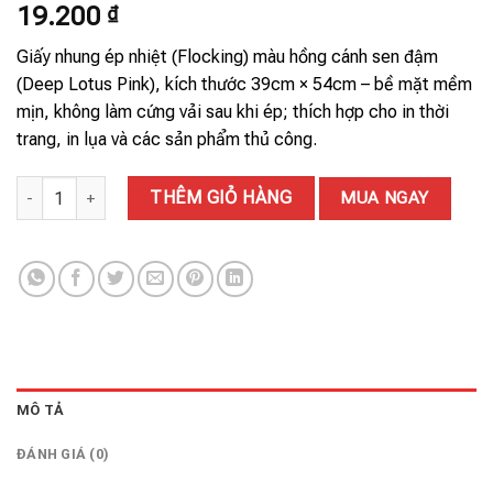
19.200
₫
Giấy nhung ép nhiệt (Flocking) màu hồng cánh sen đậm
(Deep Lotus Pink), kích thước 39cm × 54cm – bề mặt mềm
mịn, không làm cứng vải sau khi ép; thích hợp cho in thời
trang, in lụa và các sản phẩm thủ công.
GIẤY NHUNG 107# số lượng
THÊM GIỎ HÀNG
MUA NGAY
MÔ TẢ
ĐÁNH GIÁ (0)