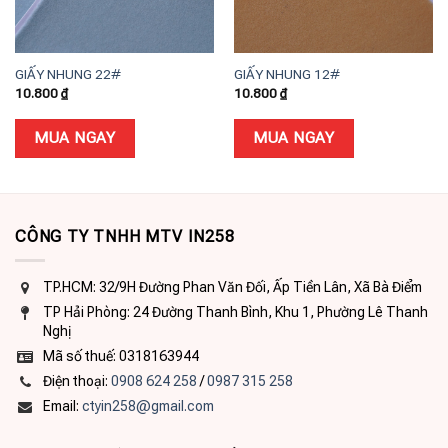
GIẤY NHUNG 22#
GIẤY NHUNG 12#
10.800
₫
10.800
₫
MUA NGAY
MUA NGAY
CÔNG TY TNHH MTV IN258
TP.HCM: 32/9H Đường Phan Văn Đối, Ấp Tiền Lân, Xã Bà Điểm
TP Hải Phòng: 24 Đường Thanh Bình, Khu 1, Phường Lê Thanh
Nghị
Mã số thuế: 0318163944
Điện thoại:
0908 624 258
/
0987 315 258
Email:
ctyin258@gmail.com