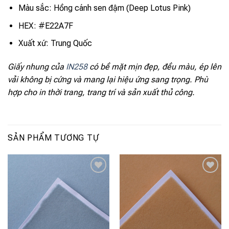
Màu sắc: Hồng cánh sen đậm (Deep Lotus Pink)
HEX: #E22A7F
Xuất xứ: Trung Quốc
Giấy nhung của
IN258
có bề mặt mịn đẹp, đều màu, ép lên
vải không bị cứng và mang lại hiệu ứng sang trọng. Phù
hợp cho in thời trang, trang trí và sản xuất thủ công.
SẢN PHẨM TƯƠNG TỰ
Add to
Add to
wishlist
wishlist