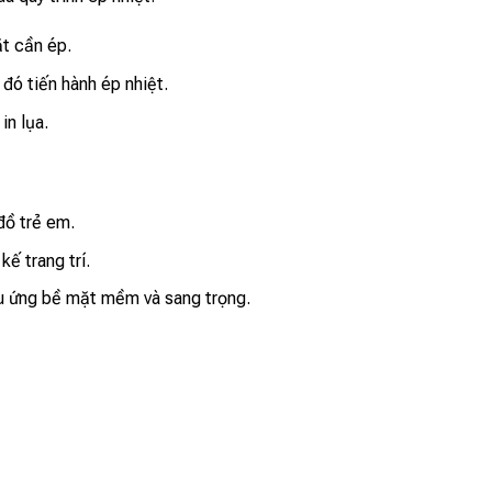
t cần ép.
đó tiến hành ép nhiệt.
in lụa.
 đồ trẻ em.
kế trang trí.
u ứng bề mặt mềm và sang trọng.