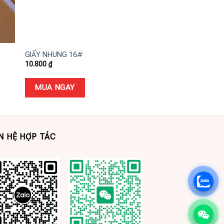
+
+
GIẤY NHUNG 16#
GIẤY NHUNG 31#
10.800
₫
10.800
₫
MUA NGAY
MUA NGAY
N HỆ HỢP TÁC