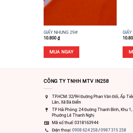
+
+
GIẤY NHUNG 29#
GIẤY
10.800
₫
10.8
MUA NGAY
M
CÔNG TY TNHH MTV IN258
TP.HCM: 32/9H Đường Phan Văn Đối, Ấp Tiề
Lân, Xã Bà Điểm
TP Hải Phòng: 24 Đường Thanh Bình, Khu 1,
Phường Lê Thanh Nghị
Mã số thuế: 0318163944
Điện thoại:
0908 624 258
/
0987 315 258