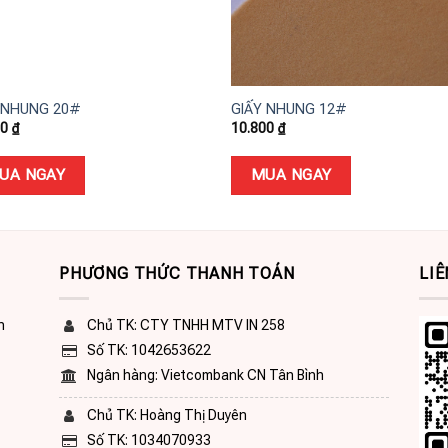
+
 NHUNG 20#
GIẤY NHUNG 12#
00
₫
10.800
₫
UA NGAY
MUA NGAY
PHƯƠNG THỨC THANH TOÁN
LIÊ
n
Chủ TK: CTY TNHH MTV IN 258
Số TK: 1042653622
Ngân hàng: Vietcombank CN Tân Bình
Chủ TK: Hoàng Thị Duyên
Số TK: 1034070933