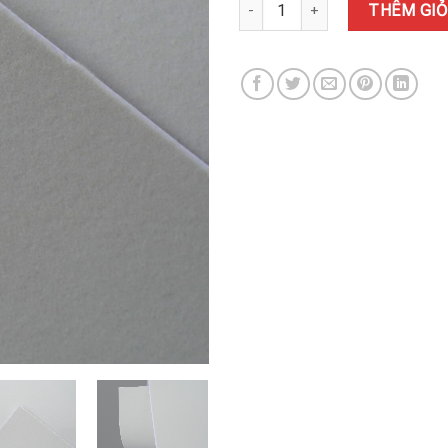
GIẤY NHUNG 3# số lượng
THÊM GIỎ