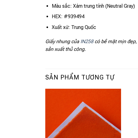
Màu sắc: Xám trung tính (Neutral Gray)
HEX: #939494
Xuất xứ: Trung Quốc
Giấy nhung của
IN258
có bề mặt mịn đẹp, đ
sản xuất thủ công.
SẢN PHẨM TƯƠNG TỰ
Add to
wishlist