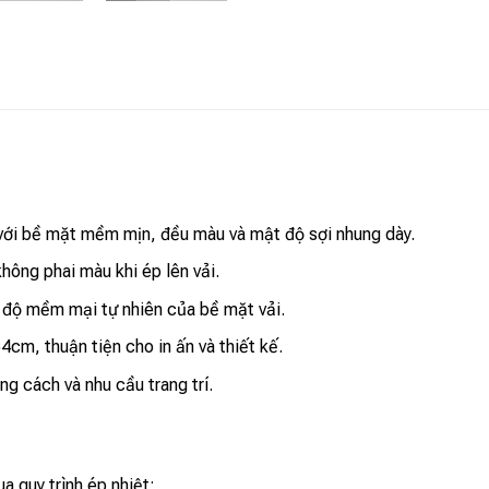
 với bề mặt mềm mịn, đều màu và mật độ sợi nhung dày.
không phai màu khi ép lên vải.
 độ mềm mại tự nhiên của bề mặt vải.
cm, thuận tiện cho in ấn và thiết kế.
g cách và nhu cầu trang trí.
a quy trình ép nhiệt: