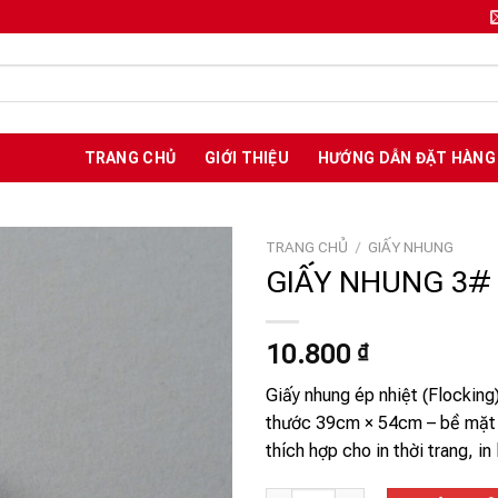
TRANG CHỦ
GIỚI THIỆU
HƯỚNG DẪN ĐẶT HÀNG
TRANG CHỦ
/
GIẤY NHUNG
GIẤY NHUNG 3#
Add to
10.800
₫
wishlist
Giấy nhung ép nhiệt (Flocking)
thước 39cm × 54cm – bề mặt 
thích hợp cho in thời trang, i