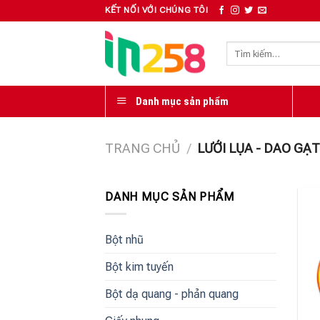
Skip
KẾT NỐI VỚI CHÚNG TÔI
to
content
Tìm
kiếm:
Danh mục sản phẩm
TRANG CHỦ
/
LƯỚI LỤA - DAO GẠ
DANH MỤC SẢN PHẨM
Bột nhũ
Bột kim tuyến
Bột dạ quang - phản quang