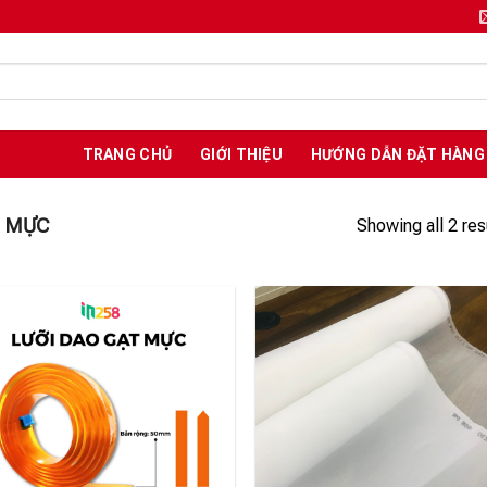
TRANG CHỦ
GIỚI THIỆU
HƯỚNG DẪN ĐẶT HÀNG
T MỰC
Showing all 2 res
Add to
Add
wishlist
wish