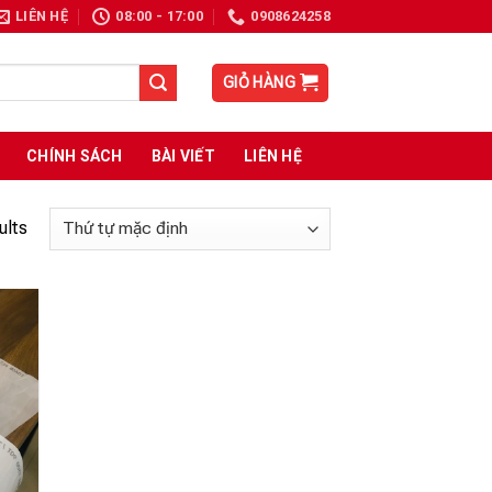
LIÊN HỆ
08:00 - 17:00
0908624258
GIỎ HÀNG
CHÍNH SÁCH
BÀI VIẾT
LIÊN HỆ
ults
 to
list