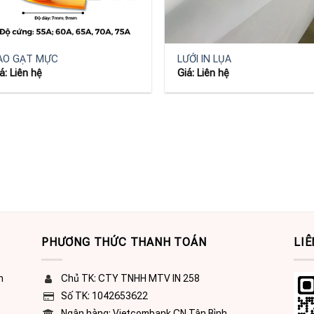
+
AO GẠT MỰC
LƯỚI IN LỤA
á: Liên hệ
Giá: Liên hệ
PHƯƠNG THỨC THANH TOÁN
LIÊ
n
Chủ TK: CTY TNHH MTV IN 258
Số TK: 1042653622
Ngân hàng: Vietcombank CN Tân Bình