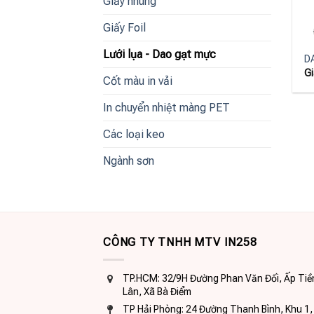
Giấy nhung
Giấy Foil
+
Lưới lụa - Dao gạt mực
D
Gi
Cốt màu in vải
In chuyển nhiệt màng PET
Các loại keo
Ngành sơn
CÔNG TY TNHH MTV IN258
TP.HCM: 32/9H Đường Phan Văn Đối, Ấp Tiề
Lân, Xã Bà Điểm
TP Hải Phòng: 24 Đường Thanh Bình, Khu 1,