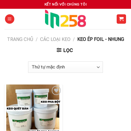
Skip
KẾT NỐI VỚI CHÚNG TÔI
to
content
TRANG CHỦ
/
CÁC LOẠI KEO
/
KEO ÉP FOIL - NHUNG
LỌC
Add to
wishlist