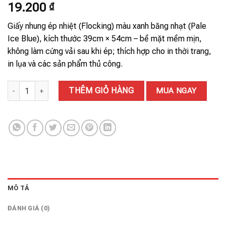
19.200
₫
Giấy nhung ép nhiệt (Flocking) màu xanh băng nhạt (Pale
Ice Blue), kích thước 39cm × 54cm – bề mặt mềm mịn,
không làm cứng vải sau khi ép; thích hợp cho in thời trang,
in lụa và các sản phẩm thủ công.
GIẤY NHUNG 105# số lượng
THÊM GIỎ HÀNG
MUA NGAY
MÔ TẢ
ĐÁNH GIÁ (0)