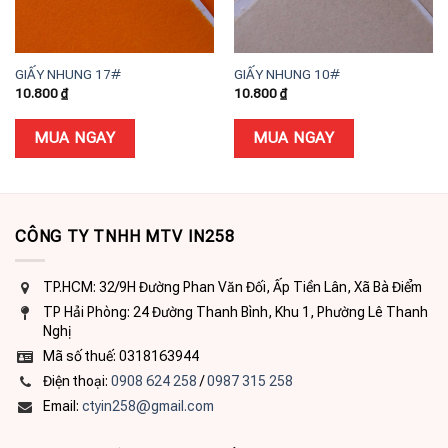
GIẤY NHUNG 17#
GIẤY NHUNG 10#
10.800
₫
10.800
₫
MUA NGAY
MUA NGAY
CÔNG TY TNHH MTV IN258
TP.HCM: 32/9H Đường Phan Văn Đối, Ấp Tiền Lân, Xã Bà Điểm
TP Hải Phòng: 24 Đường Thanh Bình, Khu 1, Phường Lê Thanh
Nghị
Mã số thuế: 0318163944
Điện thoại:
0908 624 258
/
0987 315 258
Email:
ctyin258@gmail.com