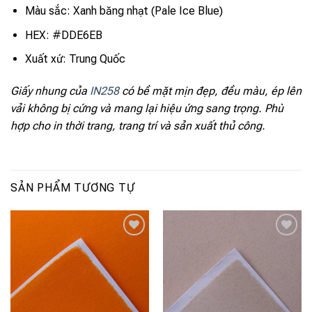
Màu sắc: Xanh băng nhạt (Pale Ice Blue)
HEX: #DDE6EB
Xuất xứ: Trung Quốc
Giấy nhung của
IN258
có bề mặt mịn đẹp, đều màu, ép lên
vải không bị cứng và mang lại hiệu ứng sang trọng. Phù
hợp cho in thời trang, trang trí và sản xuất thủ công.
SẢN PHẨM TƯƠNG TỰ
Add to
Add to
wishlist
wishlist