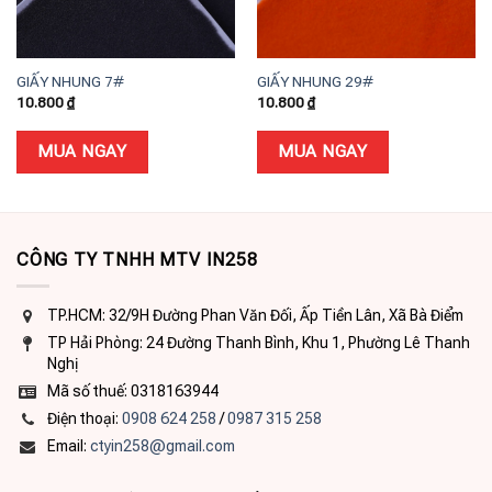
GIẤY NHUNG 7#
GIẤY NHUNG 29#
10.800
₫
10.800
₫
MUA NGAY
MUA NGAY
CÔNG TY TNHH MTV IN258
TP.HCM: 32/9H Đường Phan Văn Đối, Ấp Tiền Lân, Xã Bà Điểm
TP Hải Phòng: 24 Đường Thanh Bình, Khu 1, Phường Lê Thanh
Nghị
Mã số thuế: 0318163944
Điện thoại:
0908 624 258
/
0987 315 258
Email:
ctyin258@gmail.com