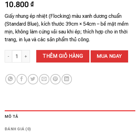
10.800
₫
Giấy nhung ép nhiệt (Flocking) màu xanh dương chuẩn
(Standard Blue), kích thước 39cm × 54cm – bề mặt mềm
mịn, không làm cứng vải sau khi ép; thích hợp cho in thời
trang, in lụa và các sản phẩm thủ công.
GIẤY NHUNG 84# số lượng
THÊM GIỎ HÀNG
MUA NGAY
MÔ TẢ
ĐÁNH GIÁ (0)