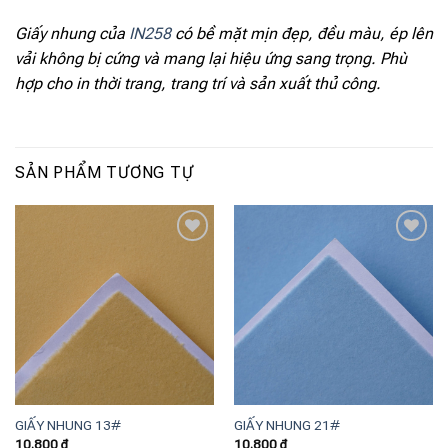
Giấy nhung của
IN258
có bề mặt mịn đẹp, đều màu, ép lên
vải không bị cứng và mang lại hiệu ứng sang trọng. Phù
hợp cho in thời trang, trang trí và sản xuất thủ công.
SẢN PHẨM TƯƠNG TỰ
Add to
Add to
wishlist
wishlist
GIẤY NHUNG 13#
GIẤY NHUNG 21#
10.800
₫
10.800
₫