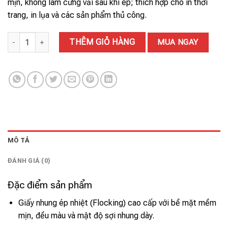
mịn, không làm cứng vải sau khi ép; thích hợp cho in thời
trang, in lụa và các sản phẩm thủ công.
GIẤY NHUNG 69# số lượng
THÊM GIỎ HÀNG
MUA NGAY
MÔ TẢ
ĐÁNH GIÁ (0)
Đặc điểm sản phẩm
Giấy nhung ép nhiệt (Flocking) cao cấp với bề mặt mềm
mịn, đều màu và mật độ sợi nhung dày.