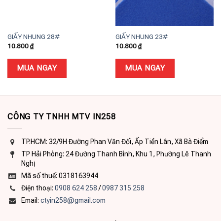
GIẤY NHUNG 28#
GIẤY NHUNG 23#
10.800
₫
10.800
₫
MUA NGAY
MUA NGAY
CÔNG TY TNHH MTV IN258
TP.HCM: 32/9H Đường Phan Văn Đối, Ấp Tiền Lân, Xã Bà Điểm
TP Hải Phòng: 24 Đường Thanh Bình, Khu 1, Phường Lê Thanh
Nghị
Mã số thuế: 0318163944
Điện thoại:
0908 624 258
/
0987 315 258
Email:
ctyin258@gmail.com