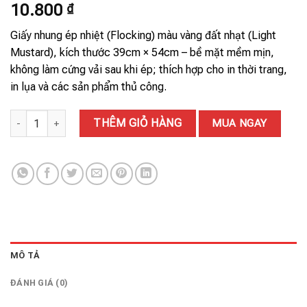
10.800
₫
Giấy nhung ép nhiệt (Flocking) màu vàng đất nhạt (Light
Mustard), kích thước 39cm × 54cm – bề mặt mềm mịn,
không làm cứng vải sau khi ép; thích hợp cho in thời trang,
in lụa và các sản phẩm thủ công.
GIẤY NHUNG 13# số lượng
THÊM GIỎ HÀNG
MUA NGAY
MÔ TẢ
ĐÁNH GIÁ (0)