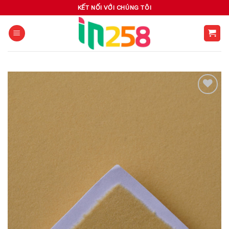
Skip
KẾT NỐI VỚI CHÚNG TÔI
to
content
Add to
wishlist