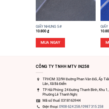
+
+
GIẤY NHUNG 5#
GIẤY
10.800
₫
10.8
MUA NGAY
M
CÔNG TY TNHH MTV IN258
TP.HCM: 32/9H Đường Phan Văn Đối, Ấp Tiề
Lân, Xã Bà Điểm
TP Hải Phòng: 24 Đường Thanh Bình, Khu 1,
Phường Lê Thanh Nghị
Mã số thuế: 0318163944
Điện thoại:
0908 624 258
/
0987 315 258