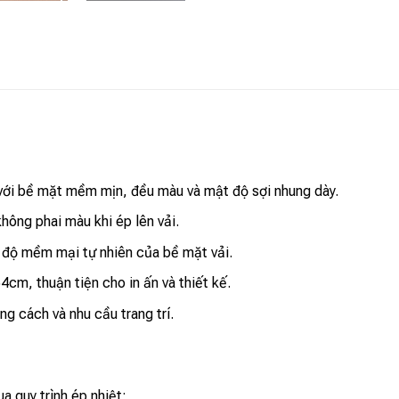
 với bề mặt mềm mịn, đều màu và mật độ sợi nhung dày.
không phai màu khi ép lên vải.
 độ mềm mại tự nhiên của bề mặt vải.
cm, thuận tiện cho in ấn và thiết kế.
g cách và nhu cầu trang trí.
a quy trình ép nhiệt: