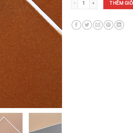
GIẤY NHUNG 120# số lượng
THÊM GIỎ