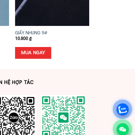
+
+
GIẤY NHUNG 9#
GIẤY NHUNG 3#
10.800
₫
10.800
₫
MUA NGAY
MUA NGAY
N HỆ HỢP TÁC