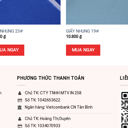
+
 NHUNG 23#
GIẤY NHUNG 19#
00
₫
10.800
₫
UA NGAY
MUA NGAY
PHƯƠNG THỨC THANH TOÁN
LIÊ
n
Chủ TK: CTY TNHH MTV IN 258
Số TK: 1042653622
Ngân hàng: Vietcombank CN Tân Bình
Chủ TK: Hoàng Thị Duyên
Số TK: 1034070933