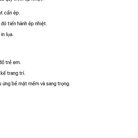
t cần ép.
đó tiến hành ép nhiệt.
in lụa.
 đồ trẻ em.
kế trang trí.
u ứng bề mặt mềm và sang trọng.