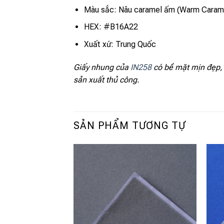
Màu sắc: Nâu caramel ấm (Warm Caram
HEX: #B16A22
Xuất xứ: Trung Quốc
Giấy nhung của
IN258
có bề mặt mịn đẹp, đ
sản xuất thủ công.
SẢN PHẨM TƯƠNG TỰ
Add to
wishlist