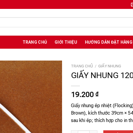
TRANG CHỦ
GIỚI THIỆU
HƯỚNG DẪN ĐẶT HÀNG
TRANG CHỦ
/
GIẤY NHUNG
GIẤY NHUNG 12
Add to
19.200
₫
wishlist
Giấy nhung ép nhiệt (Flockin
Brown), kích thước 39cm × 5
sau khi ép; thích hợp cho in t