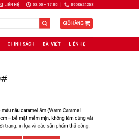
LIÊN HỆ
08:00 - 17:00
0908624258
GIỎ HÀNG
CHÍNH SÁCH
BÀI VIẾT
LIÊN HỆ
0#
g) màu nâu caramel ấm (Warm Caramel
4cm – bề mặt mềm mịn, không làm cứng vải
hời trang, in lụa và các sản phẩm thủ công.