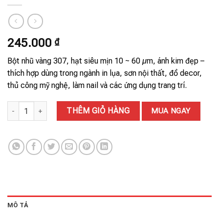
245.000
₫
Bột nhũ vàng 307, hạt siêu mịn 10 ~ 60 µm, ánh kim đẹp –
thích hợp dùng trong ngành in lụa, sơn nội thất, đồ decor,
thủ công mỹ nghệ, làm nail và các ứng dụng trang trí.
BỘT NHŨ VÀNG 307 số lượng
THÊM GIỎ HÀNG
MUA NGAY
MÔ TẢ