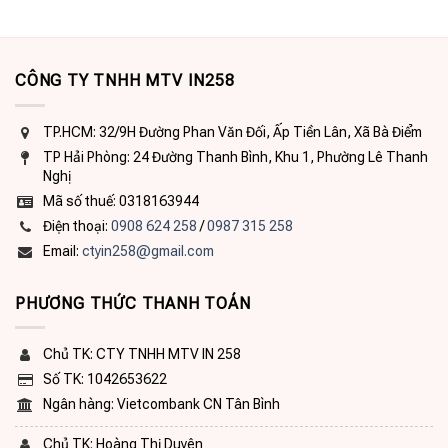
CÔNG TY TNHH MTV IN258
TP.HCM: 32/9H Đường Phan Văn Đối, Ấp Tiền Lân, Xã Bà Điểm
TP Hải Phòng: 24 Đường Thanh Bình, Khu 1, Phường Lê Thanh
Nghị
Mã số thuế: 0318163944
Điện thoại:
0908 624 258
/
0987 315 258
Email:
ctyin258@gmail.com
PHƯƠNG THỨC THANH TOÁN
Chủ TK: CTY TNHH MTV IN 258
Số TK: 1042653622
Ngân hàng: Vietcombank CN Tân Bình
Chủ TK: Hoàng Thị Duyên