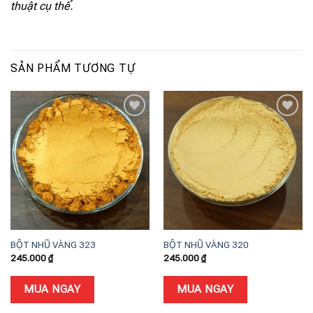
thuật cụ thể.
SẢN PHẨM TƯƠNG TỰ
Add to
Add to
wishlist
wishlist
BỘT NHŨ VÀNG 323
BỘT NHŨ VÀNG 320
245.000
₫
245.000
₫
MUA NGAY
MUA NGAY