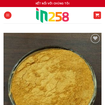
Skip
KẾT NỐI VỚI CHÚNG TÔI
to
content
Add to
wishlist