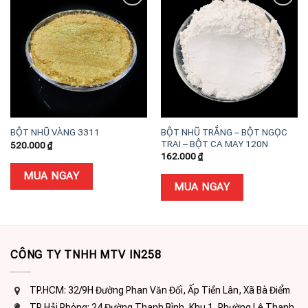
Add to
Add to
wishlist
wishlist
BỘT NHŨ TRẮNG – BỘT NGỌC
BỘT NHŨ VÀNG 3311
TRAI – BỘT CA MAY 120N
520.000
₫
162.000
₫
MUA NGAY
MUA NGAY
CÔNG TY TNHH MTV IN258
TP.HCM: 32/9H Đường Phan Văn Đối, Ấp Tiền Lân, Xã Bà Điểm
TP Hải Phòng: 24 Đường Thanh Bình, Khu 1, Phường Lê Thanh