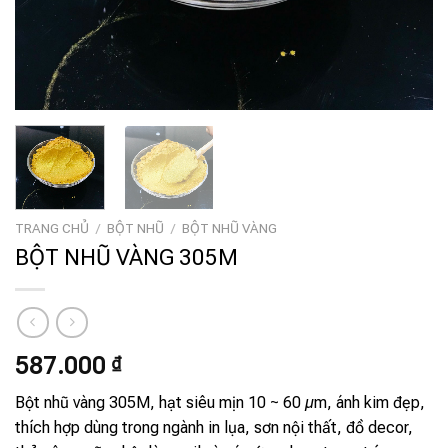
TRANG CHỦ
/
BỘT NHŨ
/
BỘT NHŨ VÀNG
BỘT NHŨ VÀNG 305M
587.000
₫
Bột nhũ vàng 305M, hạt siêu mịn 10 ~ 60 µm, ánh kim đẹp,
thích hợp dùng trong ngành in lụa, sơn nội thất, đồ decor,