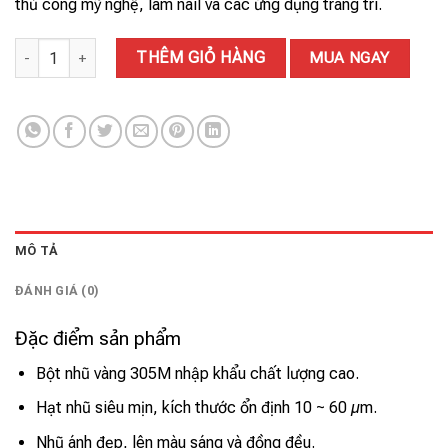
thủ công mỹ nghệ, làm nail và các ứng dụng trang trí.
BỘT NHŨ VÀNG 305M số lượng
THÊM GIỎ HÀNG
MUA NGAY
MÔ TẢ
ĐÁNH GIÁ (0)
Đặc điểm sản phẩm
Bột nhũ vàng 305M nhập khẩu chất lượng cao.
Hạt nhũ siêu mịn, kích thước ổn định 10 ~ 60 µm.
Nhũ ánh đẹp, lên màu sáng và đồng đều.