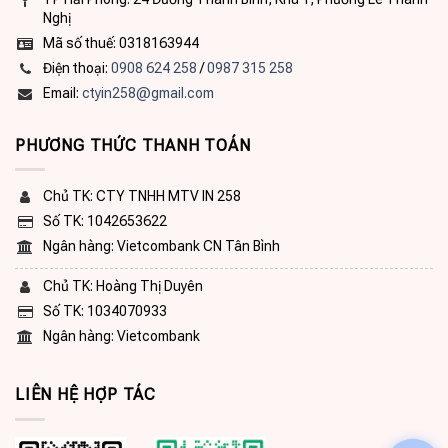
Nghị
Mã số thuế: 0318163944
Điện thoại:
0908 624 258
/
0987 315 258
Email:
ctyin258@gmail.com
PHƯƠNG THỨC THANH TOÁN
Chủ TK: CTY TNHH MTV IN 258
Số TK: 1042653622
Ngân hàng: Vietcombank CN Tân Bình
Chủ TK: Hoàng Thị Duyên
Số TK: 1034070933
Ngân hàng: Vietcombank
LIÊN HỆ HỢP TÁC