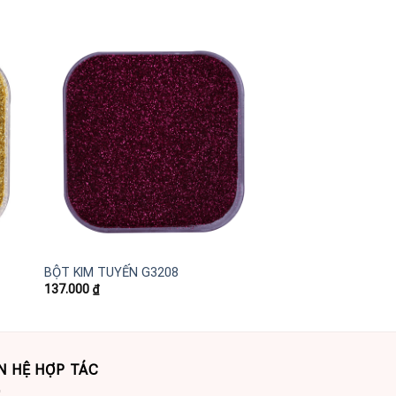
 to
Add to
ist
wishlist
+
+
BỘT KIM TUYẾN G3208
BỘT KIM TUYẾN G3
137.000
₫
137.000
₫
N HỆ HỢP TÁC