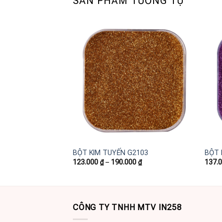
SẢN PHẨM TƯƠNG TỰ
Add to
wishlist
+
+
BỘT KIM TUYẾN G2103
BỘT 
123.000
₫
–
190.000
₫
137.
CÔNG TY TNHH MTV IN258