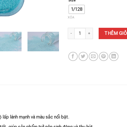
Size
1/128
XÓA
BỘT KIM TUYẾN G5406 số lượn
THÊM GIỎ
 lấp lánh mạnh và màu sắc nổi bật.
ốt, giúp sản phẩm trở nên sinh động và thu hút.