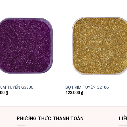
Add to
Add
wishlist
wishl
+
KIM TUYẾN G3306
BỘT KIM TUYẾN G2106
000
₫
123.000
₫
PHƯƠNG THỨC THANH TOÁN
LIÊ