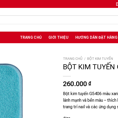
TRANG CHỦ
GIỚI THIỆU
HƯỚNG DẪN ĐẶT HÀNG
TRANG CHỦ
/
BỘT KIM TUYẾN
BỘT KIM TUYẾN 
Add to
260.000
₫
wishlist
Bột kim tuyến G5406 màu xanh 
lánh mạnh và bền màu – thích 
trang trí nail và các ứng dụng