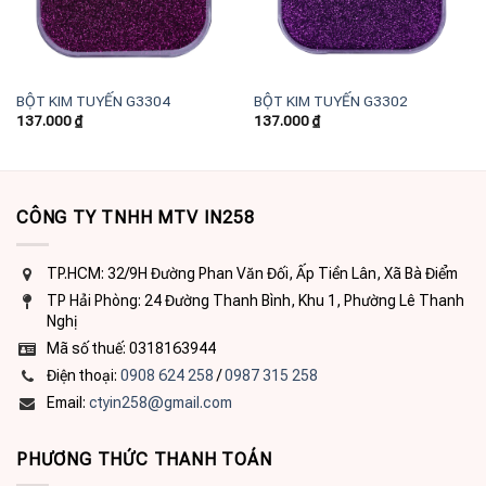
BỘT KIM TUYẾN G3304
BỘT KIM TUYẾN G3302
137.000
₫
137.000
₫
CÔNG TY TNHH MTV IN258
TP.HCM: 32/9H Đường Phan Văn Đối, Ấp Tiền Lân, Xã Bà Điểm
TP Hải Phòng: 24 Đường Thanh Bình, Khu 1, Phường Lê Thanh
Nghị
Mã số thuế: 0318163944
Điện thoại:
0908 624 258
/
0987 315 258
Email:
ctyin258@gmail.com
PHƯƠNG THỨC THANH TOÁN