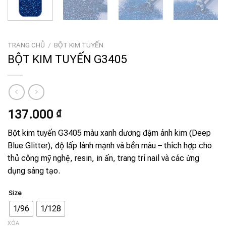
TRANG CHỦ
/
BỘT KIM TUYẾN
BỘT KIM TUYẾN G3405
137.000
₫
Bột kim tuyến G3405 màu xanh dương đậm ánh kim (Deep
Blue Glitter), độ lấp lánh mạnh và bền màu – thích hợp cho
thủ công mỹ nghệ, resin, in ấn, trang trí nail và các ứng
dụng sáng tạo.
Size
1/96
1/128
XÓA